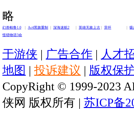
魂曲
旗重制版
略
幻兽帕鲁1.0
|
Ac4黑旗重制
|
深海迷航2
|
英雄无敌上古
|
异环
|
吸
怪猎物语3命
版
纪元
运双龙
于游侠
|
广告合作
|
人才
地图
|
投诉建议
|
版权保
CopyRight © 1999-2023 AL
侠网 版权所有 |
苏ICP备20