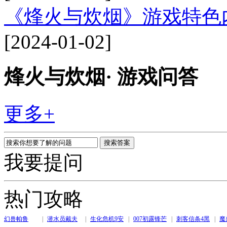
《烽火与炊烟》游戏特色
[2024-01-02]
烽火与炊烟· 游戏问答
更多+
我要提问
热门攻略
幻兽帕鲁
|
潜水员戴夫
|
生化危机9安
|
007初露锋芒
|
刺客信条4黑
|
魔