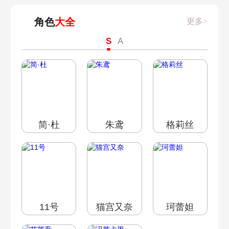
角色
大全
更多>
S
A
简·杜
朱鸢
格莉丝
11号
猫宫又奈
珂蕾妲