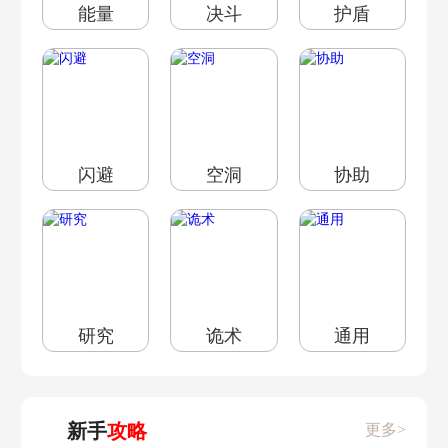
能量
决斗
护盾
敌对目标
战斗成就
空洞探索指南成就
闪避
空洞
协助
代理人秘闻
研究
诡术
通用
新手
攻略
更多>