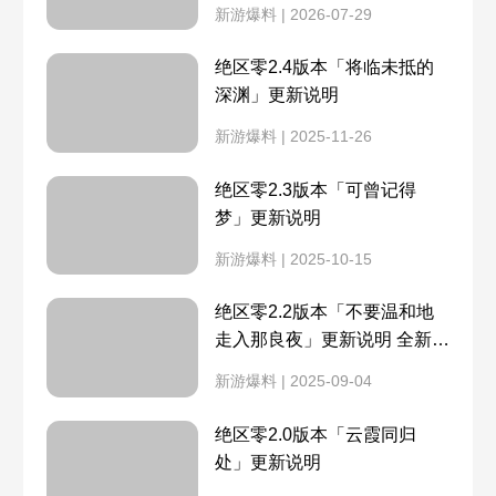
尔、希格莉德上线
狡兔屋介绍
邦布插件怎么强化
新游爆料 | 2026-07-29
绝区零2.4版本「将临未抵的
邦布插件有什么用
杂货店怎么解锁
深渊」更新说明
新游爆料 | 2025-11-26
连携技怎么触发
驱动盘大全
绝区零2.3版本「可曾记得
绳网有什么用
压力值有什么用
梦」更新说明
新游爆料 | 2025-10-15
晋升认可章怎么获得
塑化镀剂有什么用
绝区零2.2版本「不要温和地
怎么编队
装备驱动盘怎么获得
走入那良夜」更新说明 全新s
级角色席德、奥菲丝&「鬼
新游爆料 | 2025-09-04
火」上线
音像店怎么解锁
内测角色大全
绝区零2.0版本「云霞同归
处」更新说明
安卓能玩吗
绝区零是手游还是端游