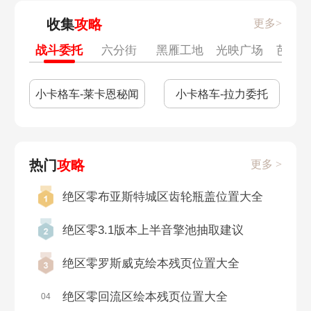
摇摆爵士搭配
自由蓝调搭配
收集
攻略
更多>
1.1前瞻兑换码
1.0调查协会纪念币
战斗委托
六分街
黑雁工地
光映广场
芭莱
旧址
前
绝区零和原神一样吗
开服抽卡攻略
小卡格车-莱卡恩秘闻
小卡格车-拉力委托
公测兑换码
行前采购
热门
攻略
更多 >
什么时候上线
正式服上线时间
绝区零布亚斯特城区齿轮瓶盖位置大全
公测时间预测
测试资格查询
绝区零3.1版本上半音擎池抽取建议
11号怎么获得
拉面店怎么解锁
绝区零罗斯威克绘本残页位置大全
拉面有哪些
代理人档案怎么获得
绝区零回流区绘本残页位置大全
04