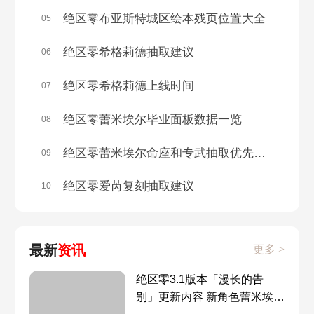
绝区零布亚斯特城区绘本残页位置大全
05
CV表
可琳cv
绝区零希格莉德抽取建议
06
11号CV
本比格
绝区零希格莉德上线时间
07
本比格
褶皱的车票
绝区零蕾米埃尔毕业面板数据一览
08
邦布语翻译插件
幽灵列车
绝区零蕾米埃尔命座和专武抽取优先级推荐
09
绝区零爱芮复刻抽取建议
10
隐藏任务鸡同鸭讲
安比CV
猫又cv
妮可cv
最新
资讯
更多 >
比利奇德CV
莱卡恩cv
绝区零3.1版本「漫长的告
别」更新内容 新角色蕾米埃