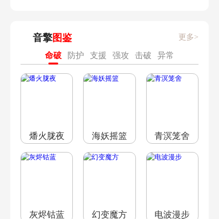
音擎
图鉴
更多>
A·气压布
A·电击布
A·果核布
杀手民谣
歪曲碾核
末日碾核
命破
防护
支援
强攻
击破
异常
A·寻宝布
A·纸袋布
A·企鹅布
燔火胧夜
海妖摇篮
青溟笼舍
A·飞靶布
A·纸壳布
A·磁力布
灰烬钴蓝
幻变魔方
电波漫步