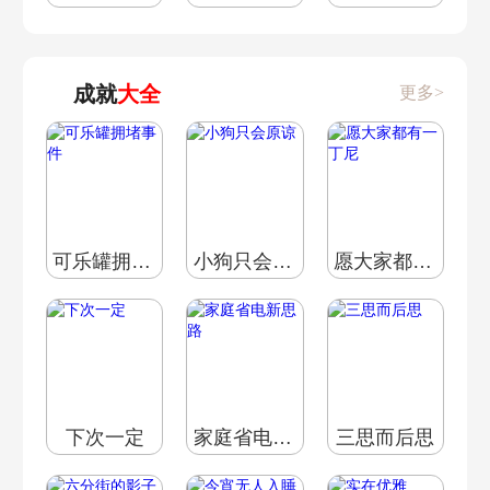
成就
大全
更多>
A·扑击布
A·泪眼布
A·恶魔布
可乐罐拥堵事件
小狗只会原谅
愿大家都有一丁尼
S·阿崔巡查
S·阿全
S·巴特勒
下次一定
家庭省电新思路
三思而后思