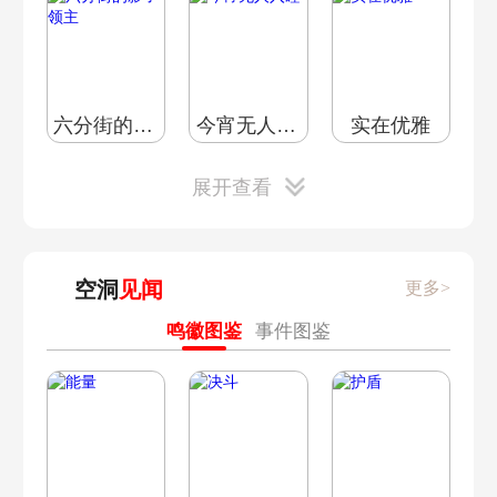
S·艾米莉安
S·鲨牙布
B·仆击布
六分街的影子领主
今宵无人入睡
实在优雅
展开查看
空洞
见闻
更多>
法厄同纪事
绳匠业务
零号空洞
鸣徽图鉴
事件图鉴
丽都之旅
代理人信赖
作战技巧