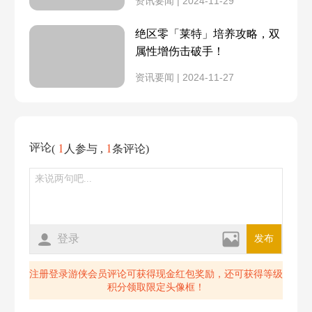
资讯要闻 | 2024-11-29
测试申请指南
手机配置
绝区零「莱特」培养攻略，双
调律测试
PV预告片首曝
属性增伤击破手！
资讯要闻 | 2024-11-27
预约开启
最新预告
游戏类型
测试资格获取
1
1
评论
(
人参与 ,
条评论)
官网地址
商标信息
上线时间
登录
发布
注册登录游侠会员评论可获得现金红包奖励，还可获得等级
积分领取限定头像框！