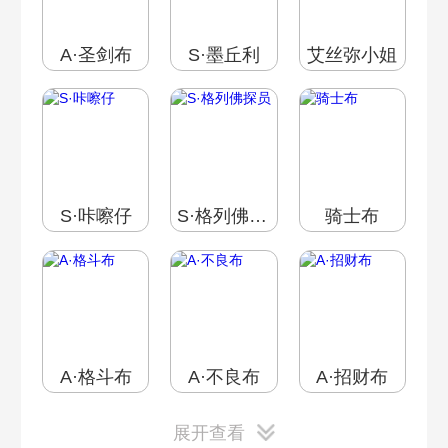
A·圣剑布
S·墨丘利
艾丝弥小姐
炎狱重金属
河豚电音
摇摆爵士
S·咔嚓仔
S·格列佛探员
骑士布
啄木鸟电音
灵魂摇滚
混沌重金属
A·格斗布
A·不良布
A·招财布
喧嚣波普
独角兽电音
猛犸电音
展开查看