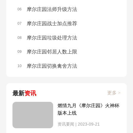
寄居蟹
星空鱼
摩尔庄园法师升级方法
06
精灵分布
哒哒鸟在哪
7月27日
7月26日
眉毛鱼
秋刀鱼
摩尔庄园战士加点推荐
07
粉海豚时间
晚上粉海豚
7月25日
7月22日
摩尔庄园垃圾处理方法
08
水蛇
芭蕾鱼
孔明灯使用
勇士升级
7月20日
7月19日
摩尔庄园邻居人数上限
09
章鱼
沙丁鱼
摩尔庄园切换禽舍方法
10
剑士入职
勇士选择
7月15日
7月14日
天使鱼
魟鱼
剑士介绍
勇士捕捉精灵
7月13日
7月12日
最新
资讯
更多 >
花罗汉鱼
小龙虾
精灵战斗
捕捉精灵
7月11日
7月8日
燃情九月《摩尔庄园》火神杯
鲇鱼
大闸蟹
版本上线
七夕活动
粉海豚家具
7月7日
7月6日
资讯要闻 | 2023-09-21
海参
蒜头蛙