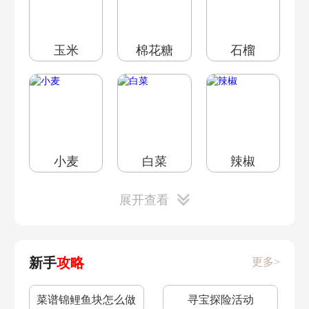
玉米
棉花糖
石榴
眉毛鱼
许愿龟
母鸡成年
小麦
白菜
辣椒
母鸡幼崽
鸭子成年
鸭子幼崽
展开查看
新手
攻略
更多>
葫芦
毛毛豆
满天星
奶牛成年
奶牛幼崽
绵羊幼崽
菜谱锦鲤鱼块怎么做
寻宝探险活动