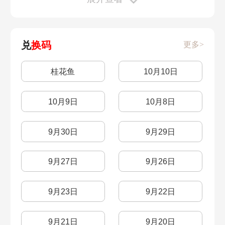
七彩莓冰淇淋
月亮酸奶雪糕
枫树兑换方法
联动新华网
拉姆菌
毛毛菇
苹果
毛毛菇炒蛋
肯德基全家桶
枫树种子作用
枫树成熟
兑
换码
更多>
kfc全家桶
苹果棉花糖
9月10日更新
枫叶种子购买
桂花鱼
10月10日
酱爆囧菇
摩尔庄园手游阳光酥油肉松怎么做
霜天红叶兑换
枫树获得
10月9日
10月8日
大头菇
草莓
葡萄
阳光酥油肉松
摩摩蛋包饭
9月8日
9月3日更新
9月30日
9月29日
奇异毛毛豆
花香糖豆
绿色勇气勋章
精灵放生
9月27日
9月26日
粽子菜谱
咕噜果奶酥
第一本故事书
商店升级
水蜜桃
9月23日
9月22日
开心果蔬饼
草莓奇异旋风
8月30日
超级拉姆特权
9月21日
9月20日