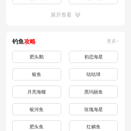
葡萄甜浆
夏日解暑冲饮
共研服进入
共研服介绍
展开查看
9月19日
9月16日
咕噜果奶酥
菜谱大全
精灵等级分布
正义之心位置
9月15日
9月14日
钓鱼
攻略
更多>
浆果捞
椰汁水果捞
正义之心任务
拉姆系统优化
9月13日
9月8日
肥头鹅
初恋海星
炖龙虾
石榴炸虾
粉海豚获得时间
粉色海豚技巧
9月7日
9月6日
银鱼
咕咕球
麻辣小龙虾
粉色海豚
正义之心获得
9月5日
9月2日
月亮海螺
黑玛丽鱼
蓝光战士位置
之心头饰使用
9月1日
8月31日
银河鱼
玫瑰海星
带上任意之心
正义之心佩戴
8月29日
8月26日
肥头鱼
红鳞鱼