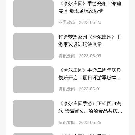
《摩尔庄园》手游亮相上海迪
四眼螃蟹
刺泡鱼
美 引爆现场玩家热情
牧师入职
魔法师介绍
6月7日
6月6日
业界动态 | 2023-06-20
蛋筒鱼
啵啵鱼
魔法师入职
七夕爆料
6月2日
6月1日
打造梦想家园《摩尔庄园》手
咕咕球
奶茶鱼
游家装设计玩法展示
厨房位置
彩虹瀑布进入
5月31日
5月30日
资讯要闻 | 2023-06-09
火纹鱼
粉海豚玄学位置2022
灭火方法
餐厅赚钱
5月27日
5月26日
《摩尔庄园》手游二周年庆典
星云鲸迁移新位置
爱心鱼位置
快乐开启！夏日环游季版本上
线
百合花种子
宝宝装获得
5月25日
5月23日
资讯要闻 | 2023-06-01
啵啵鱼位置
星云鲸
《摩尔庄园手游》正式回归淘
贝琪喜好
贝琪位置
5月20日
5月18日
米 黑猫警长、洽洽食品共庆2
独角鱼
机械龙鱼
周年
勇士技能介绍
勇士服装介绍
资讯要闻 | 2023-05-26
5月17日
5月16日
咕唧鱼
鱿鱼