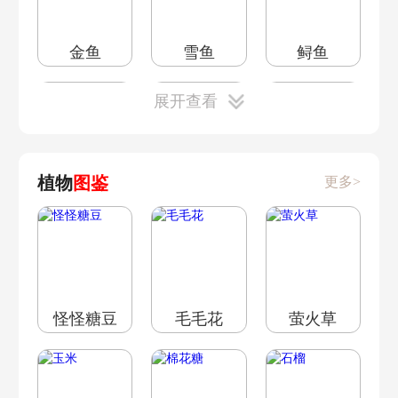
金鱼
雪鱼
鲟鱼
展开查看
植物
图鉴
更多>
美美鱼
肥头鹅
抱抱熊
怪怪糖豆
毛毛花
萤火草
冰川红虾
冰川虾
绿鲤鱼