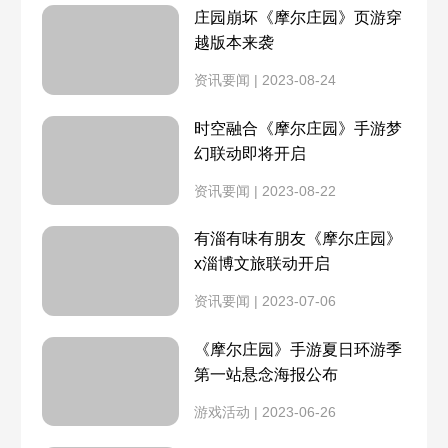
七夕钓鱼攻略
七夕载具
庄园崩坏《摩尔庄园》页游穿
7月5日
7月1日
越版本来袭
变异斑马鱼
幻彩鱼
粉海豚用处
8月13日更新
资讯要闻 | 2023-08-24
6月30日
6月29日
青鱼
象鼻鱼
时空融合《摩尔庄园》手游梦
粉海豚出现时间
粉海豚喷泉池
6月28日
6月24日
幻联动即将开启
硬翅桂花鱼
紫色鲶鱼
资讯要闻 | 2023-08-22
粉海豚爱心池
神秘湖钓鱼
6月22日
6月21日
水蜘蛛
枫叶鱼
有淄有味有朋友《摩尔庄园》
充电方法
超级拉姆获得
6月20日
6月17日
x淄博文旅联动开启
蒜头蛙怎么钓
利齿狗鱼
资讯要闻 | 2023-07-06
黑森林通行证位置
黑森林通行证
6月16日
6月15日
罗汉鱼
小丑鱼
《摩尔庄园》手游夏日环游季
小镇池塘鱼类
小镇钓鱼
第一站悬念海报公布
6月13日
6月10日
礼服鱼
黑玛丽鱼
游戏活动 | 2023-06-26
换肤功能
牧师介绍
6月9日
6月8日