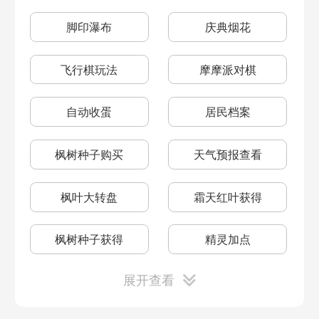
粑粑海肠
小龙虾
大闸蟹
海龟位置
3.10更新
脚印瀑布
庆典烟花
粉粉拉姆浴池
小镇捐献
飞行棋玩法
摩摩派对棋
放置珍珠的颜色顺序
神秘人的位置
百香果
牡丹花
茄子
自动收蛋
居民档案
狗鱼
锦鲤
魔鳉鱼
茶树梅种子
小雏菊种子
枫树种子购买
天气预报查看
3月3日更新
1月13日更新
枫叶大转盘
霜天红叶获得
含羞草
向日葵
番茄
年度脚印介绍
嘴鱼大门获得
斑点鲨
河童
白白鲸
枫树种子获得
精灵加点
情人节元宵节活动
中式新家具
展开查看
精灵升级攻略
勇士SMC优化
红包皮肤
春节版本更新