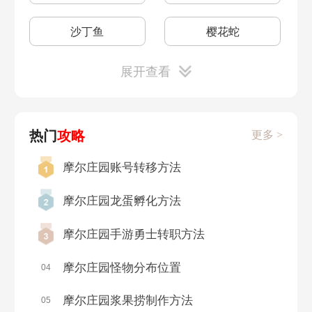
勇士加点
精灵加点
8月25日
8月24日
沙丁鱼
樱花蛇
拉姆虚弱
超能球
8月22日
8月19日
展开查看
花瓣海胆
金枪鱼
超能矿石
8.20更新
8月18日
8月17日
白萝卜鱼
抱抱熊
热门
攻略
更多 >
红龙之战家具
8月19日
8月16日
8月12日
雪鱼
美美鱼
摩尔庄园账号转移方法
雪绒草精灵
牧师加点
8月11日
8月9日
银鲳
青鱼
摩尔庄园龙蛋孵化方法
剑士加点
法师加点
8月8日
8月5日
摩尔庄园手游勇士转职方法
紫色鲇鱼
蓝茉莉鱼
勇气值获得
8月17日
8月4日
8月2日
摩尔庄园怪物分布位置
04
怪怪鱼
水钻寄居蟹
摩尔庄园浆果捞制作方法
05
精灵位置
鹊羽获得
8月1日
7月29日