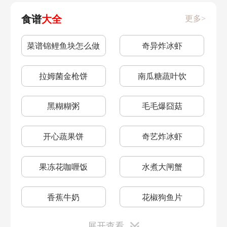
晶石获得
忽悠猫位置
囧蘑菇
牵牛花
奇异果
食谱
大全
更多>
春节活动
鳐鱼风筝获得
夏日活动攻略
KFC联动
菜谱锦鲤鱼块怎么做
奇异炸冰虾
鳐鱼作用
冰雪魔法季
记者攻略相机
鲨鱼怎么钓
拉姆菌金枪饼
南瓜糖蔬叶饮
双旦活动
农家南瓜堆
马铃薯
樱花树
仙人掌
传送蘑菇
端午节活动
黑糊糊粥
毛毛爆囧菇
发条兔放置
百日庆典
二层小屋
夜空球
开心蔬果饼
奇艺炸冰虾
农场晋级
畜牧发条兔
抱抱熊
学娃娃地上哭
果冻花咖喱饭
水煮大闸蟹
胡萝卜
薰衣草
香蕉
9月18日
绒毛获得
香蕉牛奶
花椒狗鱼片
丰收节活动
9月17日
展开查看