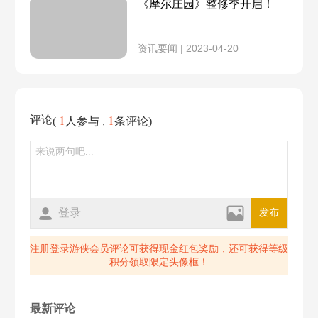
《摩尔庄园》整修季开启！
勇士入职攻略
神奇密码介绍
5月13日
5月12日
奶茶鱼
桃花鱼
资讯要闻 | 2023-04-20
勇士开放时间
黑森林刺头鱼
5月11日
5月10日
珍珠蚌
3月31日
勇士SMC
象鼻鱼获得
5月9日
5月7日
海龟出没
海龟
1
1
评论
(
人参与 ,
条评论)
弹簧鱼获得
8月4日
4月29日
4月28日
雪獭在哪里钓
雪獭获取
挑战荆棘毒花
火灵珠使用
4月27日
4月26日
红萝卜鱼如何获取
鳗鱼怎么钓
登录
发布
火精灵召唤
挑战荆棘毒花
4月25日
4月24日
亲嘴鱼
海参
注册登录游侠会员评论可获得现金红包奖励，还可获得等级
积分领取限定头像框！
黑糊糊粥菜谱
搜不到好友
4月22日
4月21日
帝王蟹
鳐鱼钓鱼位置
黑糊糊粥火候
荆棘毒花家具
最新评论
4月20日
4月18日