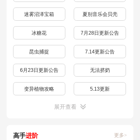
迷雾沼泽宝箱
夏别音乐会贝壳
冰糖花
7月28日更新公告
蒲兰花
椰子
西瓜
绵羊成年
月亮海螺
玫瑰海星
昆虫捕捉
7.14更新公告
6月23日更新公告
无法挤奶
百合花
荔枝
长兰花
变异植物攻略
5.13更新
胖头鱼
银龙鱼
鳌虾
展开查看
木兰青凤蝶位置
4.7更新
捕捉昆虫
3.31更新
七色花
玫瑰花
南瓜
高手
进阶
更多>