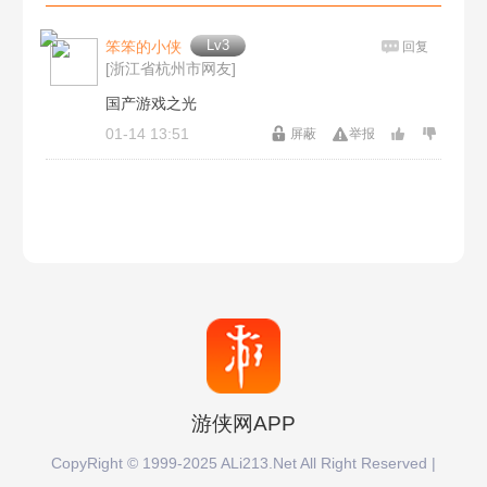
冰晶龙虾
孔雀鱼
Lv3
笨笨的小侠
墙上的密码表
密码荣光
回复
4月8日
4月7日
[浙江省杭州市网友]
六角龙
钓胭脂鱼
国产游戏之光
火灵珠获得
足球场获得
4月6日
4月5日
01-14 13:51
屏蔽
举报
三文鱼蝴蝶鱼
三文鱼时间
毛毛爆囧菇火候
Apple联动
4月2日
3月30日
蝴蝶鱼时间
蝴蝶鱼钓鱼
7月27日
中级鱼饵获得
3月29日
3月28日
粉色海豚攻略
粉色海豚
流行菜查看
西瓜转转椅
3月25日
3月24日
晚上粉海豚
粉海豚时间
三层小屋
小镇捐赠
3月23日
3月21日
粉海豚鱼饵
粉海豚位置
游侠网APP
木灵珠领不了
精灵召唤
3月18日
3月17日
CopyRight © 1999-2025 ALi213.Net All Right Reserved |
粉海豚
小镇池塘位置