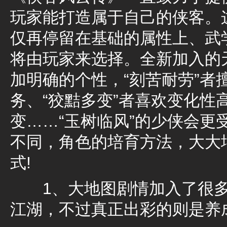
玩家能打造属于自己的侠客。
相
第154页：霸主篇——灭兄弑师
第155页：
第159页：霸主篇——决战天龙教
第162页：
仅再停留在基础的属性上、武
第165页：史燕攻略流程
第167页：
将由玩家来选择。全新加入的
第172页：秦红殇攻略流程
第174页：
加明确的个性，“刻苦耐劳”者
第177页：纪纹攻略流程
第180页：
第186页：十四天书获得方法
第187页：
务、“狡黠多变”者喜欢变化性
第189页：指爪招式获得方法
第190页：
变……“玉树临风”的少侠会更
第192页：刀法招式获得方法
第193页：
第195页：暗器招式获得方法
第196页：
不同，角色的培育方法，大大
第198页：武器-刀数据资料
第199页：
式!
第201页：暗器-飞镖数据资料
第202页：
第204页：防具-手套数据资料
第205页：
1、大地图剧情加入了很多
第207页：东厂线结局——宝藏王
第208页：
江湖，不过真正出彩的则是养
第210页：帮线结局——宝藏王
第211页：