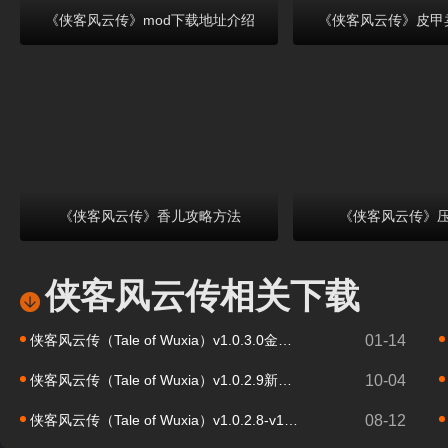
《侠客风云传》mod下载地址介绍
《侠客风云传》皮甲
《侠客风云传》香儿攻略方法
《侠客风云传》
侠客风云传相关下载
侠客风云传（Tale of Wuxia）v1.0.3.0金庸立志传终极版MOD v3.0
01-14
侠客风云传（Tale of Wuxia）v1.0.2.9新增武学魔刀诀MOD
10-04
侠客风云传（Tale of Wuxia）v1.0.2.8-v1.0.2.9升级补丁
08-12