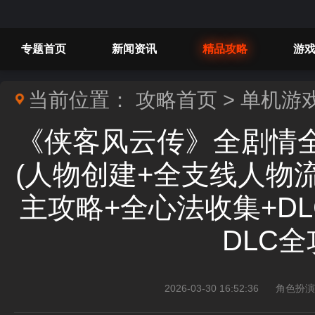
专题首页
新闻资讯
精品攻略
游
当前位置：
攻略首页
>
单机游
《侠客风云传》全剧情
(人物创建+全支线人物
主攻略+全心法收集+D
DLC全
2026-03-30 16:52:36
角色扮演