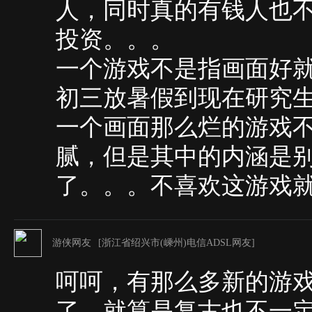
人，同时真的有钱人也
投资。。。
一个游戏不是指画面好就
初三放暑假到现在研究生
一个画面那么烂的游戏
腻，但是其中的内涵是
了。。。不喜欢这游戏
游侠网友
[浙江省绍兴市(嵊州)电信ADSL网友]
呵呵，有那么多新的游
了。就算是复古也不一