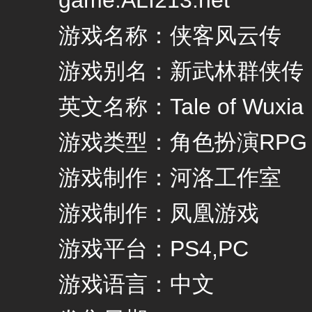
game.ALI213.net
上香
第47页：洛阳城篇​支线任务——
五岳四龙的挑衅
第48页：洛
游戏名称：侠客风云传
格斗场的猎户
第50页：洛阳城篇​支线任务——
喜欢宋壶的古董
第51页：洛
对对联
第53页：洛阳城篇​支线任务——
徐子骐的教导
第54页：洛
游戏别名：新武林群侠传
华山剑经
第56页：洛阳城篇​支线任务——
太极拳经
第57页：洛
英文名称：Tale of Wuxia
江天雄的喜好
第59页：洛阳城篇​支线任务——
遗失的远宦贴
第60页：洛
断货的鱼贩
第62页：洛阳城宝箱
少林寺的藏书
第65页：忘
游戏类型：角色扮演RPG
第67页：怪医少女篇
第68页：少
第71页：五岳四龙篇
第72页：玄
游戏制作：河洛工作室
第74页：杭州篇——灵隐寺任务
第75页：杭
(触发“丐帮”结局
第77页：杭州支线任务——厨师
(触发“东厂”结局
第78页：杭
游戏制作：凤凰游戏
的精髓②
第80页：杭州支线任务——字痴
第81页：杭
游戏平台：PS4,PC
的刁难
第83页：杭州支线任务——唐伯
的鹰型金冠饰
第84页：杭
虎的提问
第86页：杭州支线任务——孕妇
谱
第87页：杭
游戏语言：中文
的求助
第89页：杭州支线任务——酒肉
凶杀案
第90页：杭
和尚②
第94页：黑风寨篇
活动
第95页：黑