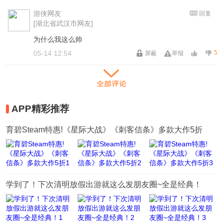
游侠网友
回复
[湖北省武汉市网友]
为什么我这么帅
05-14 12:54
5
屏蔽
举报
最新评论
APP精彩推荐
Lv6
谁动了我的情
回复
[湖北省武汉市网友]
育碧Steam特惠!《星际大战》《刺客信条》多款大作5折
本作着重强调合体奥义元素，第7班的小樱
05-14 12:56
2
屏蔽
举报
Lv6
谁动了我的情
回复
学到了！下次清明放假出游就这么发朋友圈~全是经典！
[湖北省武汉市网友]
游戏平台:PC PS3 XBOX360
05-14 12:56
6
屏蔽
举报