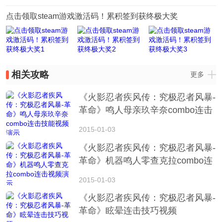
点击领取steam游戏激活码！累积签到获终极大奖
Lv6
谁动了我的情
回复
[湖北省武汉市网友]
值得一提的是
05-14 12:55
9
屏蔽
举报
相关攻略
更多
Lv6
谁动了我的情
回复
《火影忍者疾风传：究极忍者风暴-
[湖北省武汉市网友]
革命》鸣人母亲玖辛奈combo连击
制作公司:NBGI
技能视频演示
05-14 12:55
7
屏蔽
举报
2015-01-03
《火影忍者疾风传：究极忍者风暴-
Lv6
谁动了我的情
回复
革命》机器鸣人零查克拉combo连
[湖北省武汉市网友]
击视频演示
为什么我这么帅
2015-01-03
05-14 12:55
8
屏蔽
举报
《火影忍者疾风传：究极忍者风暴-
革命》眩晕连击技巧视频
游侠网友
回复