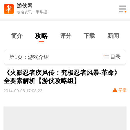
游侠网
攻略资讯一手掌握
攻略
简介
评分
下
载
新闻
目录
第1页：游戏介绍
《火影忍者疾风传：究极忍者风暴-革命》
全要素解析【游侠攻略组】
举报
2014-09-08 17:08:23