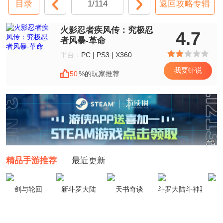
目录
1/114
返回攻略专辑
火影忍者疾风传：究极忍
4.7
者风暴-革命
平台：
PC | PS3 | X360
我要虾说
50
%的玩家推荐
精品手游推荐
最近更新
剑与轮回
新斗罗大陆
天书奇谈
斗罗大陆斗神再临