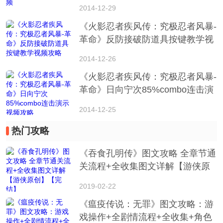
[湖北省武汉市网友]
2014-12-29
为什么我这么帅
《火影忍者疾风传：究极忍者风暴-
05-14 12:54
5
屏蔽
举报
革命》反防接破防道具按键教学视
频攻略
2014-12-26
《火影忍者疾风传：究极忍者风暴-
革命》日向宁次85%combo连击演
示视频攻略
2014-12-25
热门攻略
《吞食孔明传》图文攻略 全章节通
关流程+全收集图文详解【游侠原
创】【完结】
2019-02-22
《瘟疫传说：无罪》图文攻略：游
戏操作+全剧情流程+全收集+角色