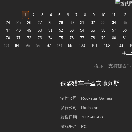
第16页：任务11：Catalyst
Vialpando
第17页：任务12
1
2
3
4
5
6
7
8
9
10
11
12
第19页：任务14：Running Dog
Sam
第20页：任务15
24
25
26
27
28
29
30
31
32
33
34
35
第22页：任务17：High
the Tracks
第23页：任务18
47
48
49
50
51
52
53
54
55
56
57
58
Stakes,Low-Rider
第25页：任务20：Management
第26页：任务2
70
71
72
73
74
75
76
77
78
79
80
81
Issues
第28页：任务23：Gray Inports
第29页：任务2
93
94
95
96
97
98
99
100
101
102
103
1
第31页：任务26：Reuniting the
第32页：任务2
共11
Families
第34页：任务29：Dirst Date
Sabre
第35页：任务3
提示：支持键盘“←
第37页：任务32：First Base
Commander
第38页：任务33
第40页：任务35：Small Town
Store
第41页：任务3
侠盗猎车手圣安地列斯
Bank
第43页：任务38：Wu Zi Mu
Heaven
第44页：任务3
第46页：任务41：Wear Flowers
Love
第47页：任务4
制作公司：
Rockstar Games
in Your Hair
第49页：任务44：Photo
第50页：任务4
发行公司：
Rockstar
Opportunity
第52页：任务47：Mike Toreno
第53页：任务4
发售日期：
2005-06-08
第55页：任务50：Lure
Cloud Boys
第56页：任务5
游戏平台：
PC