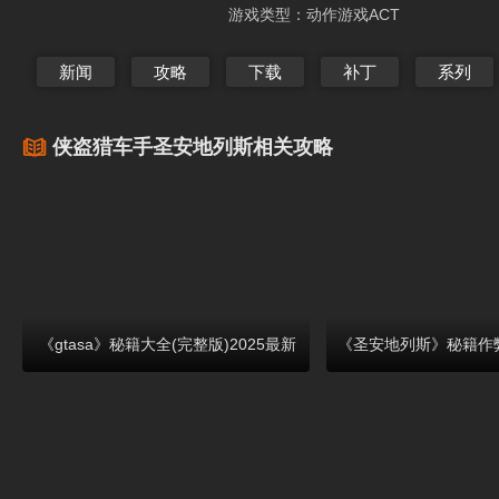
第58页：任务53：Air Raid
Assault
第59页：任务54
游戏类型：
动作游戏ACT
第61页：任务56：Outrider
第62页：任务57
第64页：任务59：Pier 69
第65页：任务60
新闻
攻略
下载
补丁
系列
第67页：任务62：Back to School
Flight
第68页：任务63
第70页：任务65：Customs Fast
第71页：任务6
侠盗猎车手圣安地列斯相关攻略
Track
第73页：任务68：Highjack
Wounds
第74页：任务69
第76页：任务71：Learning to Fly
第77页：任务
第79页：任务74：Black Project
第80页：任务7
第82页：任务77：Explosive
第83页：任务7
Situstion
第85页：任务80：Architectual
Your Chips
第86页：任务8
Espionage
第88页：任务83：Cop Wheels
Heart
第89页：任务8
《gtasa》秘籍大全(完整版)2025最新
第91页：任务86：The Meat
Away!
第92页：任务
Bussiness
第94页：任务89：Madd Dogg
Misappropriatio
第95页：任务90
第97页：任务92：Saint Marks
第98页：任务93
Bistro
第100页：任务95：Home
Hills
第101页：任务