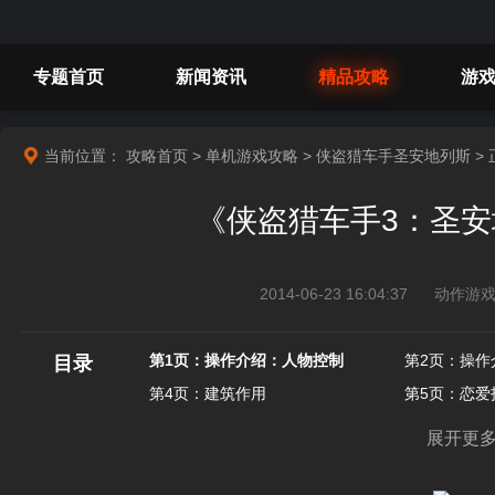
专题首页
新闻资讯
精品攻略
游
当前位置：
攻略首页
>
单机游戏攻略
>
侠盗猎车手圣安地列斯
> 
《侠盗猎车手3：圣
2014-06-23 16:04:37
动作游戏
第1页：操作介绍：人物控制
第2页：操作
目录
第4页：建筑作用
第5页：恋爱
第7页：任务2：Ryder
第8页：任务3：T
展开更多
第10页：任务5：Drive-Thru
第11页：任务6：
第13页：任务8：Sweets Girl
第14页：任务