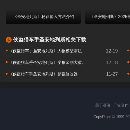
Coming
第103页：任务98：Beat Bown
Business
第104页：任务9
on B Dup
第106页：任务101：Breaking
第107页：结局：
《圣安地列斯》秘籍输入方法介绍
《圣安地列斯》202
the Bank at Caligulas
第109页：武器简介
第110页：
第112页：彩蛋
侠盗猎车手圣安地列斯相关下载
《侠盗猎车手圣安地列斯》人物模型蒂法MOD
12-19
《侠盗猎车手圣安地列斯》变形金刚大黄蜂跑车MOD
12-18
《侠盗猎车手圣安地列斯》超强修改器
11-27
关于游侠
|
广告合作
CopyRight © 1999-2