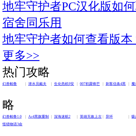
地牢守护者PC汉化版如
宿舍同乐用
地牢守护者如何查看版本
更多>>
热门攻略
幻兽帕鲁
|
潜水员戴夫
|
生化危机9安
|
007初露锋芒
|
刺客信条4黑
|
魔
魂曲
旗重制版
略
幻兽帕鲁1.0
|
Ac4黑旗重制
|
深海迷航2
|
英雄无敌上古
|
异环
|
吸
怪猎物语3命
版
纪元
运双龙