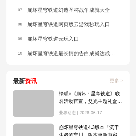
垃美西斯二世
货币般流通
崩坏星穹铁道幻造圣杯战争成就大全
07
青雀技能介绍
停云技能介绍
7月10日
1.2前瞻兑换码
广告牌
常在路边走
崩坏星穹铁道网页版云游戏秒玩入口
08
青雀CV介绍
布洛妮娅CV介绍
7月8日
7月7日
精神分析学入门
如脆筒般脆弱
崩坏星穹铁道云玩入口
09
互通情况
测试资格公布时间
7月6日
7月5日
崩坏星穹铁道最长情的告白成就达成攻略
10
千爵时代的故事
彭罗斯三角
测试资格查询
短信功能介绍
7月4日
7月3日兑
鸟为什么会飞
摩擦摩擦
最新
资讯
更多 >
相机功能介绍
游戏类型介绍
6月30日
6月29日
持续断糖
对对对对不起
绿联×《崩坏：星穹铁道》联
名活动官宣，爻光主题礼盒现
第二轮测试资格
剧情PV【梦魇】
6月28日
6月27日
已开启预售
万般皆注定
有害垃圾
业界动态 | 2026-06-17
罗刹攻略
转圈圈表情包
6月26日
6月25日
崩坏星穹铁道4.3版本「沉于
晚安厨房
罗生门
生者的忘川」版本更新内容 全