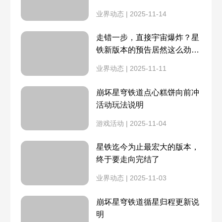
全民公敌
虚构动物学家
业界动态 | 2025-11-14
6月1日
5月31日
梦的解析
四海牌友
走错一步，直接宇宙爆炸？星
铁新版本的预告居然这么劲
1.1前瞻
5月26日
爆？
跳进兔子洞
魔形皮皮西
业界动态 | 2025-11-11
5月25日
5月24日
所有悲伤的年轻人
毁人不倦
崩坏星穹铁道点心糕饼向前冲
活动玩法说明
5月23日
5月22日
舌战群儒
所作所为皆为美丽
游戏活动 | 2025-11-04
5月19日
5月17日
星铁迄今为止最宏大的版本，
我心我行澄如明镜
在黑暗深渊之中
终于要走向完结了
5月16日
5月15日
业界动态 | 2025-11-03
D级人员
太平州
5月12日
5月11日
崩坏星穹铁道循星归程更新说
华尔街之狼
不在服务区
明