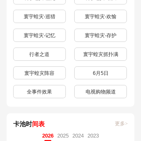
偷盲注
双六
减速机制
加速机制
8月22日
8月20日
生存智慧
大矿区铁道之夜
寰宇蝗灾-巡猎
寰宇蝗灾-欢愉
燃我心火
安静燃烧
战技机制
秘技机制
8月18日
8月17日
虚弱的女声
祖辈的钻头
寰宇蝗灾-记忆
寰宇蝗灾-存护
存在朝向死亡
持续断糖
三测强度榜
遗器一览
8月16日
8月15日
失控
凛冬已至
行者之道
寰宇蝗灾抓扑满
打上花火
有害垃圾
遗器副本怎么开
生日奖励
8月14日
8月11日
乘胜追击
愚者之箱二
寰宇蝗灾阵容
6月5日
长乐天占卜
磐石的心意
智识介绍
五星角色介绍
8月10日
8月9日
愚者之箱三
铆钉镇的女孩
全事件效果
电视购物频道
后窗
现实太重梦想太轻
自选推荐
崩坏三剧情关系
8月8日
8月7日
冒险鼹鼠队
人非草木
食不过三
既视感
卡池时
间表
更多>
崩坏三关系
弱点机制
8月4日
8月2日
就没有皮皮西人吗
我爱这游戏
2026
2025
2024
2023