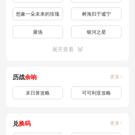
遗迹一深层
遗迹一浅层
该怎么配队
角色分类
想象一朵未来的玫瑰
树海归于谧宁
地城探宝一
地城探宝
福利统计
星琼怎么获得
屠场
银河之星
神奇扑满四
神奇扑满三
旅情事迹是什么
氪几次体力
展开查看
花火同行
安魂弥撒
神奇扑满二
神奇扑满七
怎么氪金最划算
大月卡奖励
模拟市场第三天
卡芙卡同行
历战
余响
更多>
神奇扑满六
神奇扑满五
无名勋礼
领取说明
神奇扑满一
学术研究续
末日兽攻略
可可利亚攻略
模拟宇宙七
神奇扑满在哪里
有几种跃迁
姬子配队
龙图三变
晚窥青囊
评书奇谈六
评书奇谈五
白露配队推荐
跃迁是什么
动物凶猛
诗仙机器人
兑
换码
更多>
评书奇谈四
评书奇谈三