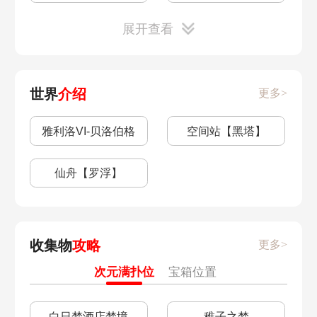
展开查看
匹诺康尼的堂皇酒店
格拉默的铁骑兵团
托帕抽几命
无尽位面
世界
介绍
更多>
以太战线阵容
空间站特派
雅利洛VI-贝洛伯格
空间站【黑塔】
符玄抽取建议
低成本阵容推荐
仙舟【罗浮】
希露瓦抽取建议
桑博抽取建议
卢卡抽取建议
卡芙卡抽取建议
收集物
攻略
更多>
次元满扑位
宝箱位置
刃抽取建议
「开『饭』之道」
置
白日梦酒店梦境
稚子之梦