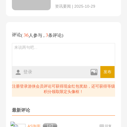
5月10日
5月9日
资讯要闻 | 2025-10-29
成岭成峰
绿手指
5月5日
5月4日
铁王座之主
逃离贮囊
36
3
评论
(
人参与 ,
条评论)
5月2日
4月28日
永不更新
午夜的孩子
4月27日
4月26日
三缺一
塔麻可吉又饿了
开服兑换码
登录
发布
学徒儿徒和逆徒
五雷轰顶
注册登录游侠会员评论可获得现金红包奖励，还可获得等级
积分领取限定头像框！
真判官讨鬼传
鬼火的邪恶镰刀
最新评论
没有余粮
枰上棋争
Lv3
AS泡面
回复