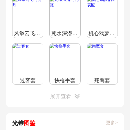
风举云飞的勇烈
死水深潜的先驱
机心戏梦的钟表匠
过客套
快枪手套
翔鹰套
展开查看
光锥
图鉴
更多>
猎人套
乐队套
铁卫套