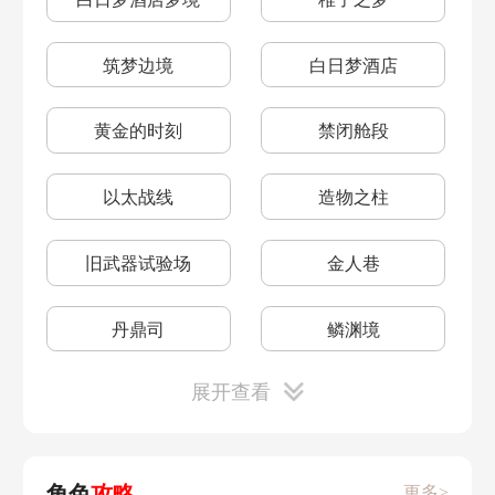
实验助手请就位
自动战斗设置
筑梦边境
白日梦酒店
怎么开启自动战斗
500万关注庆贺
黄金的时刻
禁闭舱段
嘲讽值
罗刹抽取建议
以太战线
造物之柱
银狼抽取建议
四星命途兑换优先级
旧武器试验场
金人巷
四星丰饶命途怎么样
四星存护命途
丹鼎司
鳞渊境
四星虚无命途选什么好
四星同谐命途选什么好
展开查看
雅利洛机械聚落
柳钉镇
三月七表情包
1.1抽取建议
雅利洛大矿区
雅利洛磐岩镇
四星智识命途选什么好
艾丝妲养成
角色
攻略
更多>