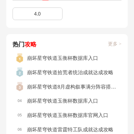
内存多大
配置手机
8月1日
7月31日
重力泉
看见那梯子了吗
4.0
矿车部件怎么找
公测日期
7月30日
7月27日
天空与你之间
踏上贪饕命途
上线时间
配队思路
7月26日
7月25日
热门
攻略
更多 >
无人交响乐
了不起的香槟瓶
公测时间疑泄露
抽卡概率
崩坏星穹铁道玉衡杯数据库入口
7月24日
7月22日
精神卫生
城里的酒杯
崩坏星穹铁道拾荒者统治成就达成攻略
秘技是什么
充值返利
7月21日
7月20日
奥帝经济学
回本的路
崩坏星穹铁道8月虚构叙事满分阵容搭配推荐
公测时间
三测能否氪金
7月19日
7月18日
格拉克斯之狼
无法接通
崩坏星穹铁道玉衡杯数据库入口
04
游戏内存大小
配置要求
7月17日
7月14日
崩坏星穹铁道玉衡杯数据库官网入口
05
我的爱车
品味感觉
彦卿CV介绍
李素裳CV介绍
崩坏星穹铁道雷霆特工队成就达成攻略
7月13日
7月11日
06