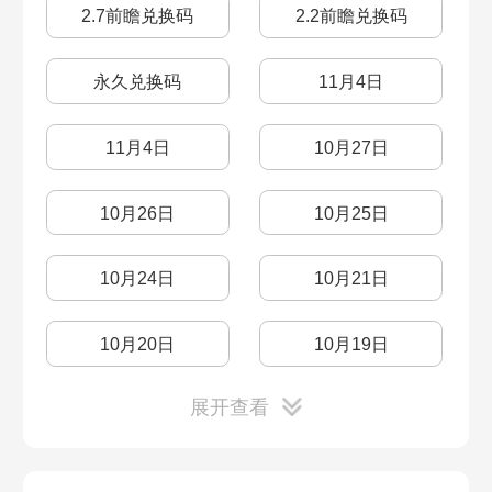
角色的状态怎么看
角色技能介绍
2.7前瞻兑换码
2.2前瞻兑换码
漫藏海盗四
漫藏海盗三
评书奇谈二
评书奇谈一
男女主区别
前期体力规划
永久兑换码
11月4日
漫藏海盗二
漫藏海盗一
星芒战幕一
封锁扇区四
彦卿配队推荐
速度有什么用
11月4日
10月27日
冬城博物珍奇簿
猎星游戏三
封锁扇区三
封锁扇区二
布洛妮娅配队
克拉拉配队
10月26日
10月25日
猎星游戏二
猎星游戏一
封锁扇区一
安魂弥撒
表情包
杰帕德配队
10月24日
10月21日
教育部的难题（8）
教育部难题（7）
沉默且闪耀
模拟宇宙六
瓦尔特配队
一期卡池建议
10月20日
10月19日
教育部的难题之六
教育部的难题其五
模拟宇宙四
模拟宇宙三
展开查看
跑步键怎么设置
初始号选择
10月17日
10月16日
教育部难题其四
教育部的难题之三
模拟宇宙六
模拟宇宙五
抽卡概率计算器
体力购买建议
绝对零度
10月13日
教育部难题其一
教育部难题2