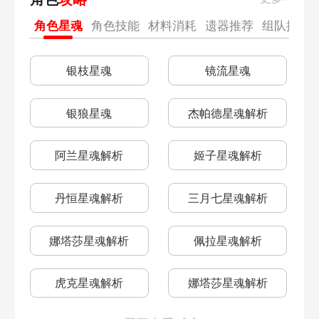
雅利洛永冬岭
雅利洛残响回廊
角色星魂
角色技能
材料消耗
遗器推荐
组队推荐
羽量级
星海宝藏推荐
雅利洛铁卫禁区
边缘通路
银枝星魂
镜流星魂
停云养成攻略
素裳养成
雅利洛城郊雪原
雅利洛行政区
银狼星魂
杰帕德星魂解析
磐岩镇一
镜流上线时间
流云渡
长乐天
阿兰星魂解析
姬子星魂解析
景元专武卡池
景元光锥推荐
星槎海中枢
雅利洛机械聚落
丹恒星魂解析
三月七星魂解析
景元抽取建议
1.0二期光锥
雅利洛Ⅵ
雅利洛铆钉镇
娜塔莎星魂解析
佩拉星魂解析
磐岩镇超级联赛
毁灭命途选什么
雅利洛大矿区
雅利洛磐岩镇
虎克星魂解析
娜塔莎星魂解析
巡猎命途选什么好
西递宏村联动活动
雅利洛边缘通路
雅利洛城郊雪原