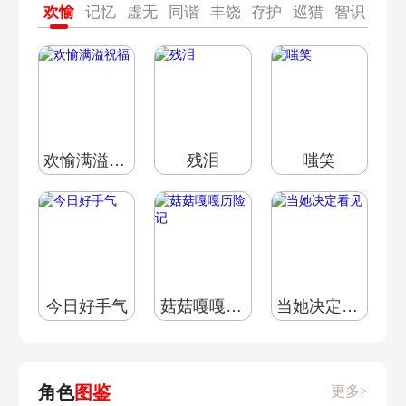
欢愉
记忆
虚无
同谐
丰饶
存护
巡猎
智识
毁
天才套
怪盗套
拳王套
欢愉满溢祝福
残泪
嗤笑
火匠套
今日好手气
菇菇嘎嘎历险记
当她决定看见
角色
图鉴
更多>