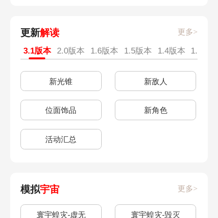
杰帕德怎么样
充值返还查询
9月18日
9月17日
庸人的容器
拳台即戏台
Omakaes
梦核朋克酒保行动
更新
解读
更多>
diy车票
预抽卡活动
手可摘星辰
9月15日
角斗士
致：黯淡星
全家福
以我为名的变奏曲
3.1版本
2.0版本
1.6版本
1.5版本
1.4版本
1.3版
上线时间
上线时间
9月14日
9月12日
人非草木
三个小孩
林中小屋
秘密派对
新光锥
新敌人
前瞻直播时间
三测结束时间
9月10日兑换码
9月9日
街头笔友
大矿区铁道之夜
吃豆人
逆球
位面饰品
新角色
罗浮宝箱
古代引擎
9月8日
9月7日
三重权限
庸人的容器
梦都风云录
证明与反驳
活动汇总
景元卡池开启
节奏榜2023
9月6日
9月5日
愚者之箱-其三
愚者之箱·其二
谷多益善
鸟艺术人生
角色大全
老旧的箱子
9月4日
8月29日
愚者之箱·其一
老矿头的宝贝
模拟
宇宙
更多>
上座率零
天斩无斩
家用寻物仪
仙舟六司入门试验
8月28日
8月24日
向导佯谬
触不可及
寰宇蝗灾-虚无
寰宇蝗灾-毁灭