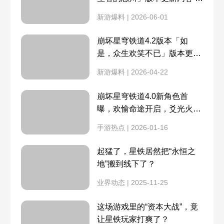
第一天攻略
银狼攻略
6月22日
6月21日
新角色千冶•刃上线
新游爆料 | 2026-06-01
气球匹诺康尼
气球3
官网地址
黑塔玩法介绍
6月19日
6月18日
崩坏星穹铁道4.2版本「如
气球学园2
品味感觉
是，众生欢笑不已」版本更新
二测新地图空间站黑塔
漫游测试测试时间
公告
6月16日
6月15日
新游爆料 | 2026-04-22
最糟糕的无名客
堕落天使
地底的运作场景
歌德场景公开
崩坏星穹铁道4.0新角色首
6月14日
6月13日
他也在这阳光下长大
罪与罚
曝，欢愉命途开启，爻光火花
领衔登场！
花店长夏场景公开
花店
6月12日
6月9日
手游热点 | 2026-01-16
保护人者
每个赌徒都有借口
起猛了，星铁居然把“永恒之
日语CV
中配CV一览
6月8日
布达佩斯大饭店
地”搬到线下了？
伊甸园之东
太空漫步
业界动态 | 2025-11-25
手机配置要求
6月7日
6月6日
勿要拾起不详之物
盛会之星与六苜蓿币
这场游戏里的“资本大战”，竟
6月4日
6月2日
让星铁玩家打爽了？