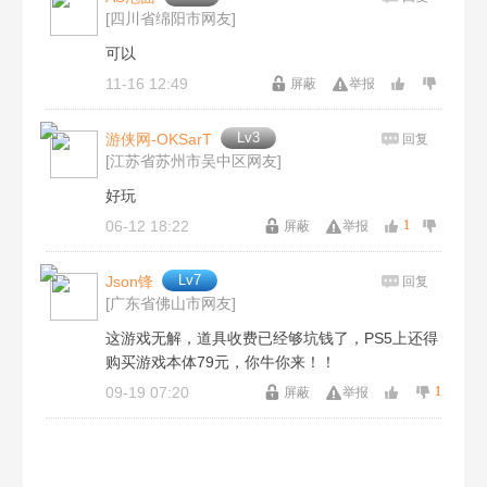
我龙尊打钱
散是漫天星
[四川省绵阳市网友]
可以
全体集合解散
不可能任务
11-16 12:49
屏蔽
举报
逃避可耻但有用
捉鬼敢死队
Lv3
游侠网-OKSarT
回复
[江苏省苏州市吴中区网友]
好玩
在世界中心呼唤我
泥人哥连出世记
06-12 18:22
1
屏蔽
举报
造物之柱成就
卧室里的战争
Lv7
Json锋
回复
[广东省佛山市网友]
人有四名代价
过程大于结果
这游戏无解，道具收费已经够坑钱了，PS5上还得
购买游戏本体79元，你牛你来！！
09-19 07:20
1
屏蔽
举报
说学逗唱
铁齿铜牙
北风造英雄
冰原熊之旅