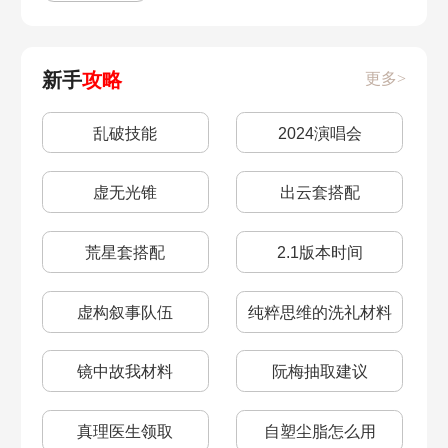
新手
攻略
更多>
乱破技能
2024演唱会
虚无光锥
出云套搭配
荒星套搭配
2.1版本时间
虚构叙事队伍
纯粹思维的洗礼材料
镜中故我材料
阮梅抽取建议
真理医生领取
自塑尘脂怎么用