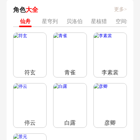
角色
大全
更多>
仙舟
星穹列
贝洛伯
星核猎
空间站
车
格
手
[黑塔]
符玄
青雀
李素裳
停云
白露
彦卿