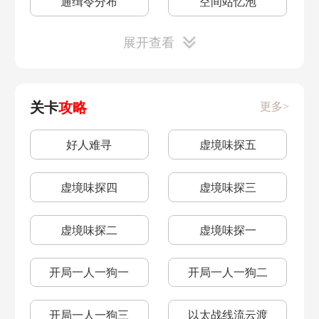
通缉令分布
空间站忆泡
阿兰星魂效果
五星要强于四星吗
无尽的三月七
展开查看
老旧的箱子
老旧的箱子密码
四星角色培养
大招的能量怎么攒
愚者之箱二
愚者之箱三
关卡
攻略
更多>
大招能量获取方法
大招的能量怎么攒
三重权限
好人难寻
虚境味探五
五星角色节奏榜
冬城盾有什么用
虚境味探四
虚境味探三
黑塔币有什么用
怎么快速升级
虚境味探二
虚境味探一
前期特别好用的物品
好用配方推荐
开局一人一狗一
开局一人一狗二
卡主线等级怎么办
五星角色选哪个好
开局一人一狗三
以太战线流云渡