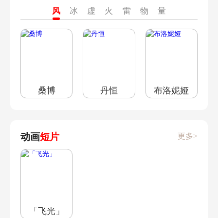
风
冰
虚
火
雷
物
量
数
理
子
桑博
丹恒
布洛妮娅
动画
短片
更多>
「飞光」