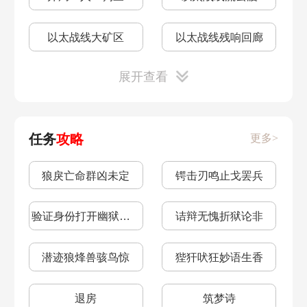
四星角色值得
四星角色节奏榜
以太战线大矿区
以太战线残响回廊
认证机器人
四星角色哪个厉害
展开查看
遗迹五深层
遗迹五浅层
技能流程安排
如何规避伤害
地城探宝五
遗迹四深层
战技点机制详解
战技点分配
任务
攻略
更多>
遗迹四浅层
地城探宝四
垃圾桶头像
快速升级
狼戾亡命群凶未定
锷击刃鸣止戈罢兵
遗迹三深层
遗迹三浅层
轮次角度
新手入门攻略
验证身份打开幽狱通路
诘辩无愧折狱论非
地城探宝三
地城探宝二
希儿配装
可可利亚配队
潜迹狼烽兽骇鸟惊
狴犴吠狂妙语生香
遗迹二深层
遗迹二浅层
希儿配队
卡芙卡怎么样
退房
筑梦诗