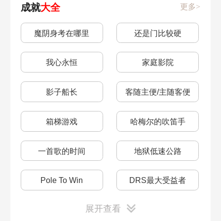
成就
大全
更多>
乘胜追击
第五宇宙攻略
星铁工坊
白嫖党购买体力
10月12日
10月11日
教育部的难题
仙舟追爱记
魔阴身考在哪里
还是门比较硬
模拟宇宙六
开服节奏榜
工坊地址
10月10日
10月9日
亦师亦友
鲛人泪
我心永恒
家庭影院
体力价格
体力怎么计算
10月8日
10月7日
解雇
魈魅寻踪
影子船长
客随主便/主随客便
抽卡模拟器
服务器数量
9月28日
9月26日
千面变相
当生意来敲门
箱梯游戏
哈梅尔的吹笛手
机型配置
开服日期
9月25日
破冰稿
祖辈的钻头
裂界征兆
一首歌的时间
地狱低速公路
预抽卡地址
5星光锥技能介绍
9月22日
9月21日
失控
冒险鼹鼠队
Pole To Win
DRS最大受益者
推荐配置
姬子介绍
9月20日
9月19日
向导佯谬
生存的智慧
展开查看
非标准赛车线
安全车