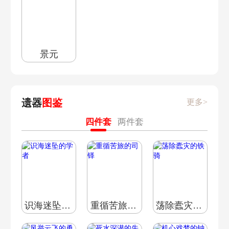
景元
遗器
图鉴
更多>
四件套
两件套
识海迷坠的学者
重循苦旅的司铎
荡除蠹灾的铁骑