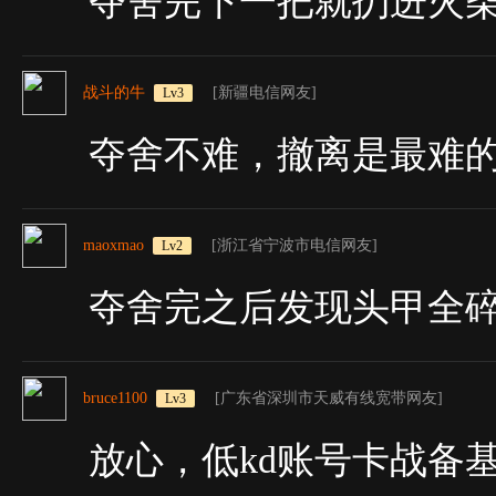
夺舍完下一把就扔进火
战斗的牛
[新疆电信网友]
Lv3
夺舍不难，撤离是最难
maoxmao
[浙江省宁波市电信网友]
Lv2
夺舍完之后发现头甲全
bruce1100
[广东省深圳市天威有线宽带网友]
Lv3
放心，低kd账号卡战备