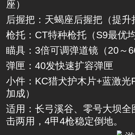
座）
后握把：天蝎座后握把（提升
枪托：CT特种枪托（S9最优
瞄具：3倍可调弹道镜（20～
弹匣：40发快速扩容弹匣
小件：KC猎犬护木片+蓝激光P
加成）
适用：长弓溪谷、零号大坝全
击两用，4甲4枪稳定倒地。