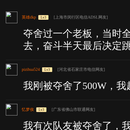
英雄dkp
[上海市闵行区电信ADSL网友]
Lv3
夺舍过一个老板，当时全
去，奋斗半天最后决定
pizihua524
[河北省石家庄市电信网友]
Lv3
我刚被夺舍了500W，
忆梦俟
[广东省佛山市联通网友]
Lv3
我有次队友被夺舍了，