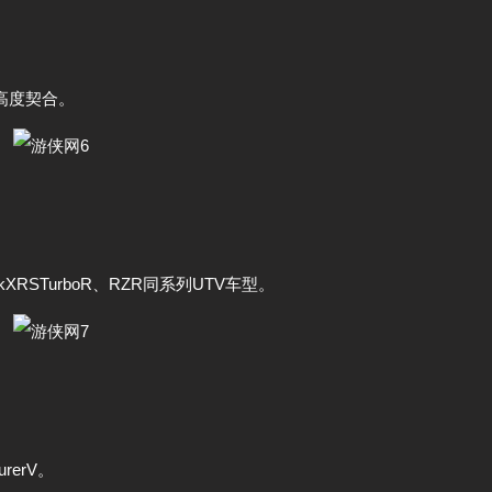
N高度契合。
RSTurboR、RZR同系列UTV车型。
rerV。