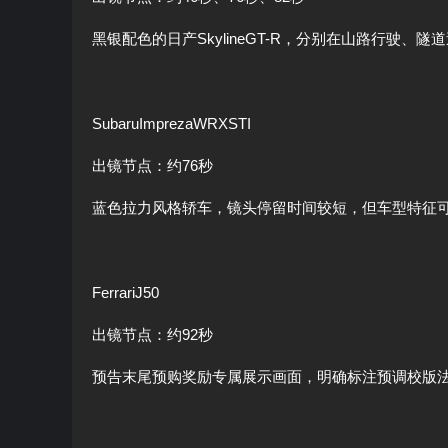
黑银配色的日产SkylineGT-R，分别在山路行驶、
SubaruImprezaWRXSTI
出镜节点：约76秒
蓝色拉力风格轿车，镜头停留时间较短，但车型特征
FerrariJ50
出镜节点：约92秒
预告末尾预购奖励专属展示画面，明确标注预调校版法