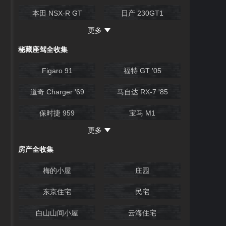
Evolution time attack
本田 NSX-R GT
日产 230GT1
更多
保时捷 911 Turbo 3.3
日产PAO
秘藏座驾全收集
福特 SC RS500
丰田 2000GT
Figaro 91
福特 GT '05
兰博基尼DIABLO SV
Tomica（多美卡）
道奇 Charger '69
马自达 RX-7 '85
Skyline Turbo超级剪影
林肯CONTINENTAL
Pennzoil Nismo Skyline
保时捷 959
宝马 M1
GT-R
马自达 787B
更多
日产 Safari
三菱 EVO III '95
房产全收集
蓝旗亚 Stratos
梅的小屋
庄园
东京住宅
民宅
白山山间小屋
云海住宅