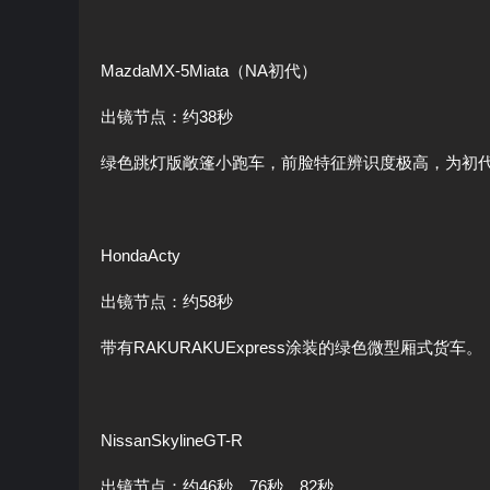
MazdaMX-5Miata（NA初代）
出镜节点：约38秒
绿色跳灯版敞篷小跑车，前脸特征辨识度极高，为初代NA
HondaActy
出镜节点：约58秒
带有RAKURAKUExpress涂装的绿色微型厢式货车。
NissanSkylineGT-R
出镜节点：约46秒、76秒、82秒