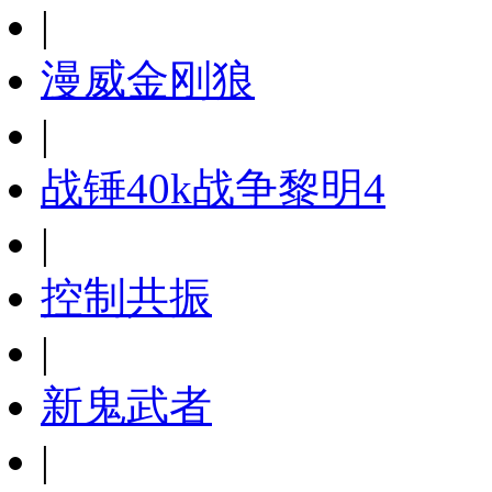
|
漫威金刚狼
|
战锤40k战争黎明4
|
控制共振
|
新鬼武者
|