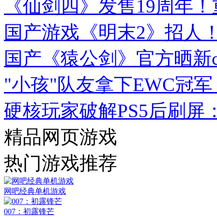
《仙剑四》发售19周年！
国产游戏《明末2》招人！I
国产《猿公剑》官方晒新c
"小孩"队友拿下EWC冠军
硬核玩家破解PS5后刷屏
精品网页游戏
热门游戏推荐
网吧经典单机游戏
007：初露锋芒