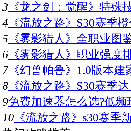
3
《龙之剑：觉醒》特殊
4
《流放之路》S30赛季
5
《雾影猎人》全职业图
6
《雾影猎人》职业强度
7
《幻兽帕鲁》1.0版本
8
《流放之路》S30赛季
9
免费加速器怎么选?低频
10
《流放之路》s30赛季