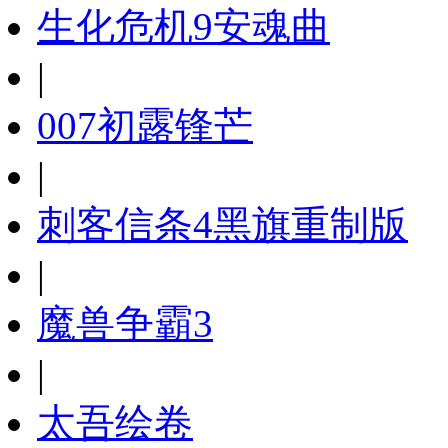
生化危机9安魂曲
|
007初露锋芒
|
刺客信条4黑旗重制版
|
魔兽争霸3
|
太吾绘卷