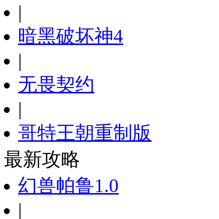
|
暗黑破坏神4
|
无畏契约
|
哥特王朝重制版
最新攻略
幻兽帕鲁1.0
|