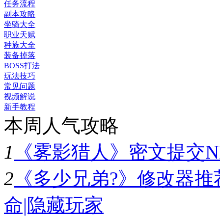
任务流程
副本攻略
坐骑大全
职业天赋
种族大全
装备掉落
BOSS打法
玩法技巧
常见问题
视频解说
新手教程
本周人气攻略
1
《雾影猎人》密文提交N
2
《多少兄弟?》修改器推
命|隐藏玩家