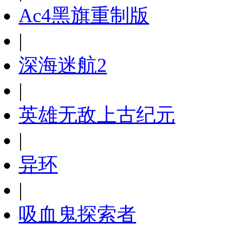
Ac4黑旗重制版
|
深海迷航2
|
英雄无敌上古纪元
|
异环
|
吸血鬼探索者