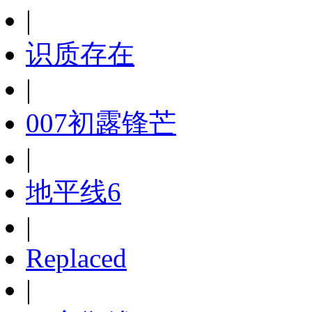
|
识质存在
|
007初露锋芒
|
地平线6
|
Replaced
|