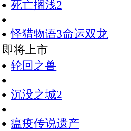
死亡搁浅2
|
怪猎物语3命运双龙
即将上市
轮回之兽
|
沉没之城2
|
瘟疫传说遗产