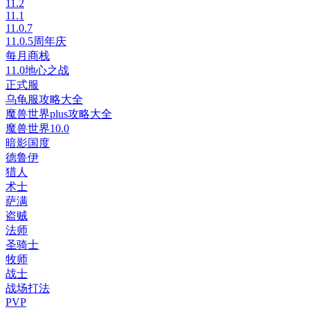
11.2
11.1
11.0.7
11.0.5周年庆
每月商栈
11.0地心之战
正式服
乌龟服攻略大全
魔兽世界plus攻略大全
魔兽世界10.0
暗影国度
德鲁伊
猎人
术士
萨满
盗贼
法师
圣骑士
牧师
战士
战场打法
PVP