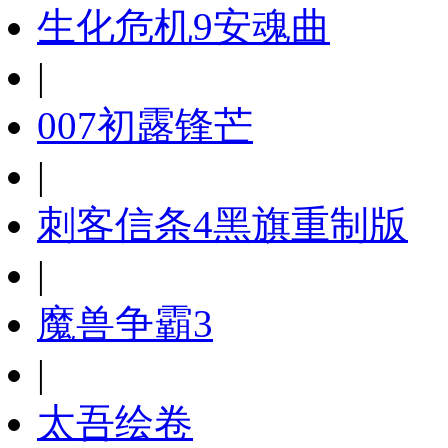
生化危机9安魂曲
|
007初露锋芒
|
刺客信条4黑旗重制版
|
魔兽争霸3
|
太吾绘卷