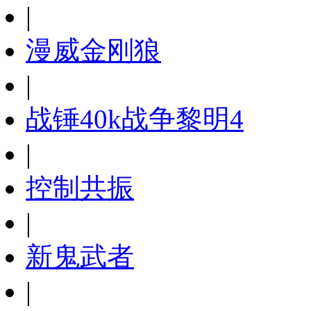
|
漫威金刚狼
|
战锤40k战争黎明4
|
控制共振
|
新鬼武者
|