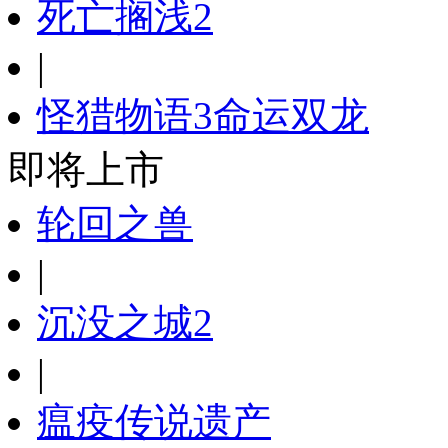
死亡搁浅2
|
怪猎物语3命运双龙
即将上市
轮回之兽
|
沉没之城2
|
瘟疫传说遗产