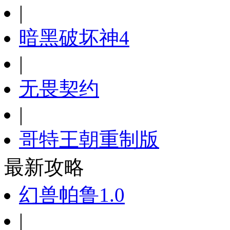
|
暗黑破坏神4
|
无畏契约
|
哥特王朝重制版
最新攻略
幻兽帕鲁1.0
|