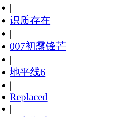
|
识质存在
|
007初露锋芒
|
地平线6
|
Replaced
|