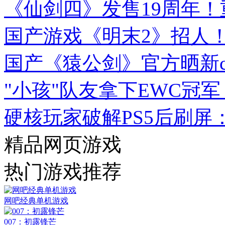
《仙剑四》发售19周年！
国产游戏《明末2》招人！I
国产《猿公剑》官方晒新c
"小孩"队友拿下EWC冠军
硬核玩家破解PS5后刷屏
精品网页游戏
热门游戏推荐
网吧经典单机游戏
007：初露锋芒