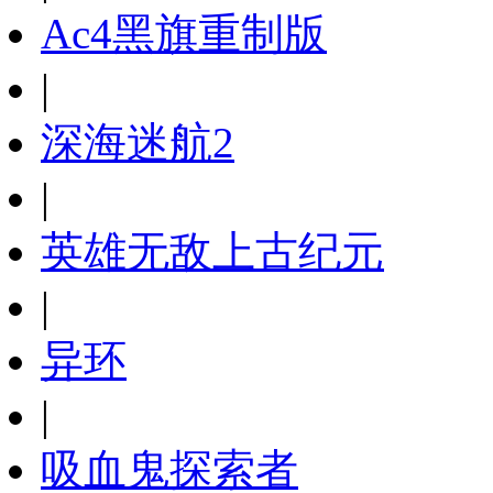
Ac4黑旗重制版
|
深海迷航2
|
英雄无敌上古纪元
|
异环
|
吸血鬼探索者