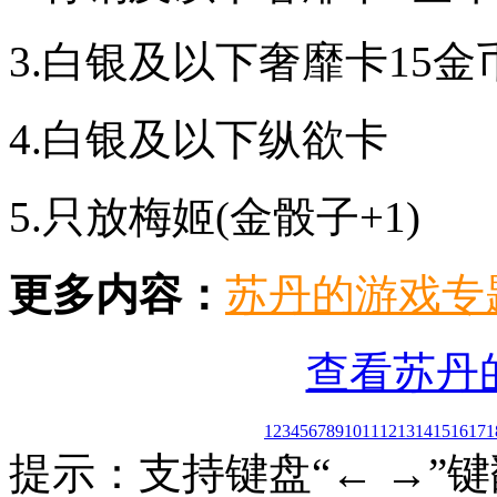
3.白银及以下奢靡卡15金
4.白银及以下纵欲卡
5.只放梅姬(金骰子+1)
更多内容：
苏丹的游戏专
查看苏丹
1
2
3
4
5
6
7
8
9
10
11
12
13
14
15
16
17
1
提示：支持键盘“← →”