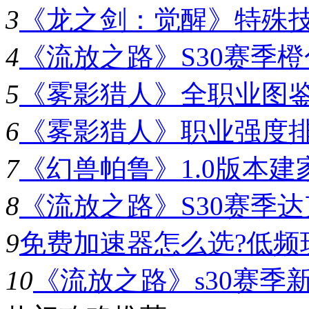
3
《龙之剑：觉醒》特殊
4
《流放之路》S30赛季
5
《雾影猎人》全职业图
6
《雾影猎人》职业强度
7
《幻兽帕鲁》1.0版本
8
《流放之路》S30赛季
9
免费加速器怎么选?低频
10
《流放之路》s30赛季