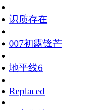
|
识质存在
|
007初露锋芒
|
地平线6
|
Replaced
|