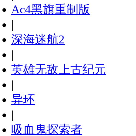
Ac4黑旗重制版
|
深海迷航2
|
英雄无敌上古纪元
|
异环
|
吸血鬼探索者