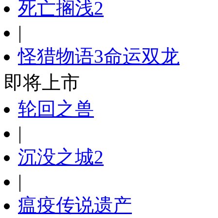
死亡搁浅2
|
怪猎物语3命运双龙
即将上市
轮回之兽
|
沉没之城2
|
瘟疫传说遗产