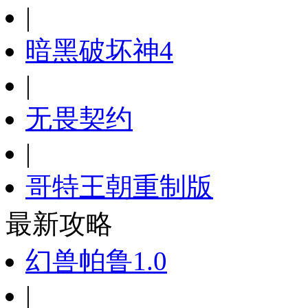
|
暗黑破坏神4
|
无畏契约
|
哥特王朝重制版
最新攻略
幻兽帕鲁1.0
|