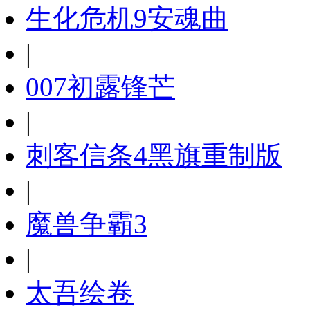
生化危机9安魂曲
|
007初露锋芒
|
刺客信条4黑旗重制版
|
魔兽争霸3
|
太吾绘卷