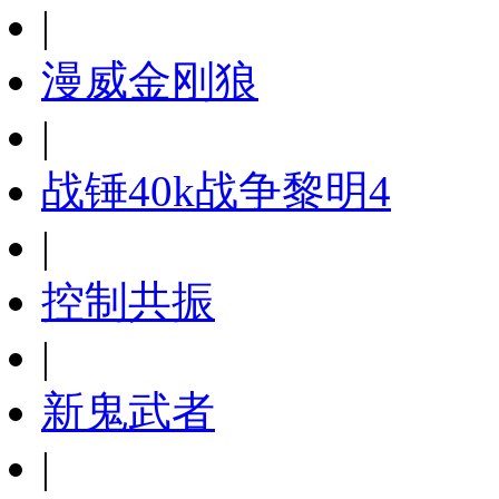
|
漫威金刚狼
|
战锤40k战争黎明4
|
控制共振
|
新鬼武者
|